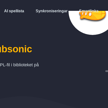
AI spellista
Synkroniseringar
Smartlinks
bsonic
PL
-fil i biblioteket på