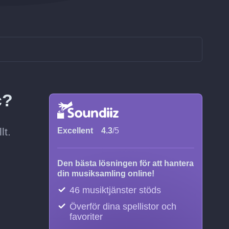
c?
lt.
Excellent
4.3
/5
Den bästa lösningen för att hantera
din musiksamling online!
46 musiktjänster stöds
Överför dina spellistor och
favoriter