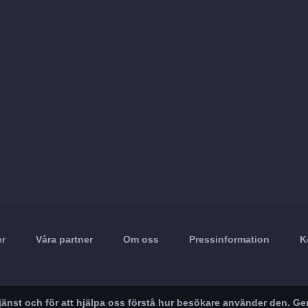
er
Våra partner
Om oss
Pressinformation
K
r tjänst och för att hjälpa oss förstå hur besökare använder den