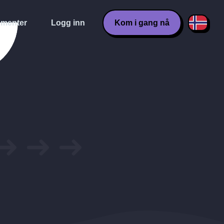
menter
Logg inn
Kom i gang nå