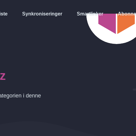
iste
Synkroniseringer
Smartlinker
Abonne
z
ategorien i denne