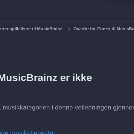
rter spillelister til MusicBrainz
Overfør fra iTunes til MusicBr
 MusicBrainz er ikke
ta musikkategorien i denne veiledningen gjenn
ede musikktjenester.