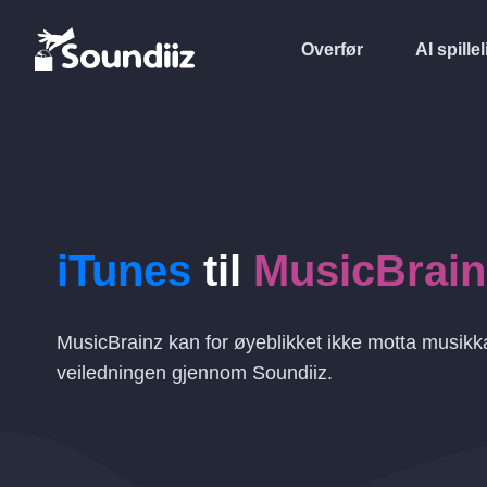
Overfør
AI spillel
iTunes
til
MusicBrain
MusicBrainz kan for øyeblikket ikke motta musikk
veiledningen gjennom Soundiiz.