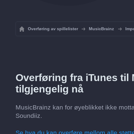
Overføring av spillelister
MusicBrainz
Impo
Overføring fra iTunes til
tilgjengelig nå
MusicBrainz kan for øyeblikket ikke mot
Soundiiz.
Se hva du kan overføre mellom alle støtt