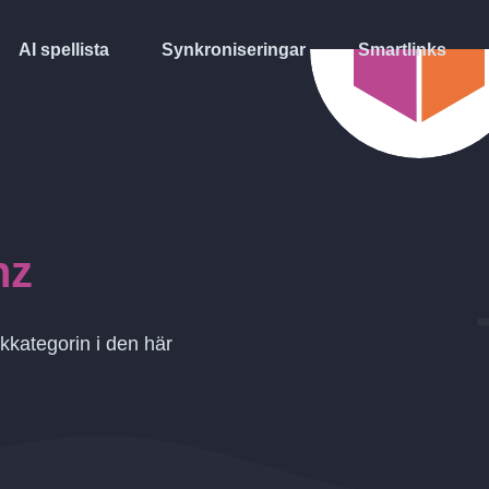
AI spellista
Synkroniseringar
Smartlinks
nz
kkategorin i den här