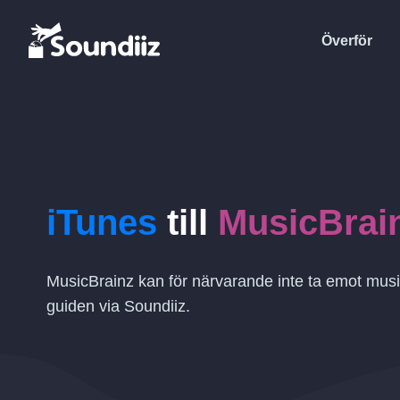
Överför
iTunes
till
MusicBrai
MusicBrainz kan för närvarande inte ta emot musi
guiden via Soundiiz.