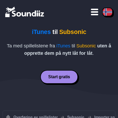
iTunes
til
Subsonic
Ta med spillelistene fra
iTunes
til
Subsonic
uten å
opprette dem på nytt låt for låt
.
Start gratis
Overføring av spillelister
Subsonic
Importer spill