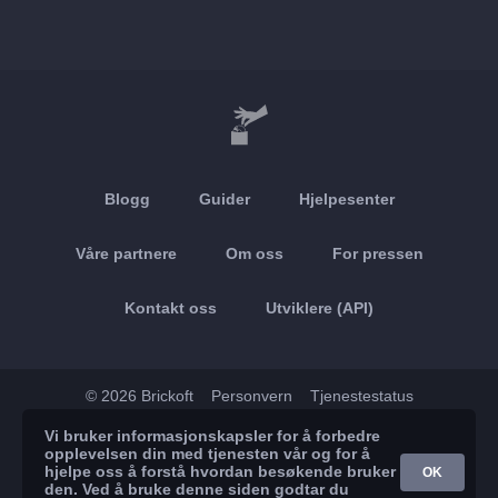
Blogg
Guider
Hjelpesenter
Våre partnere
Om oss
For pressen
Kontakt oss
Utviklere (API)
© 2026 Brickoft
Personvern
Tjenestestatus
Vi bruker informasjonskapsler for å forbedre
App Store
Google Play
opplevelsen din med tjenesten vår og for å
hjelpe oss å forstå hvordan besøkende bruker
OK
den. Ved å bruke denne siden godtar du