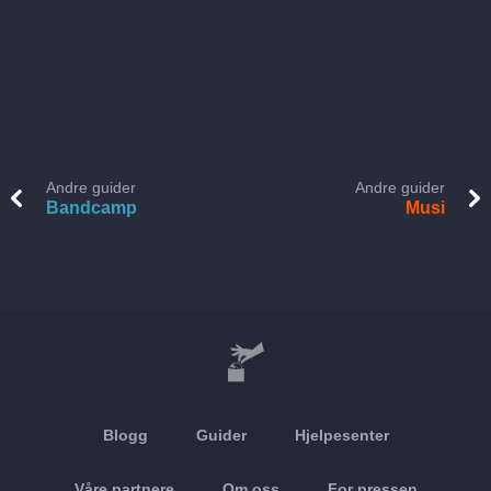
Andre guider
Andre guider
Bandcamp
Musi
Blogg
Guider
Hjelpesenter
Våre partnere
Om oss
For pressen