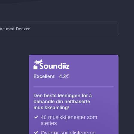
ine med Deezer
Excellent
4.3
/5
Den beste løsningen for å
behandle din nettbaserte
musikksamling!
46 musikktjenester som
støttes
Overfør spillelistene og