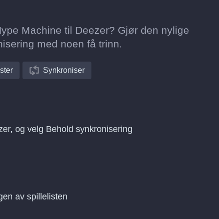
a Hype Machine til Deezer? Gjør den nylige
isering med noen få trinn.
ister
Synkroniser
zer, og velg Behold synkronisering
gen av spillelisten