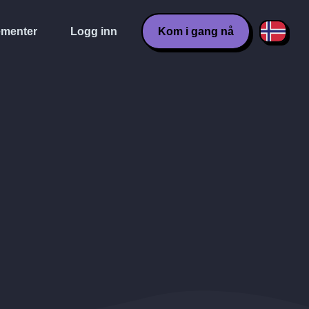
menter
Logg inn
Kom i gang nå