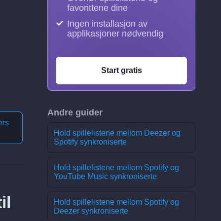
favorittene dine
Ingen installasjon av
applikasjoner nødvendig
Start gratis
Andre guider
ers
Hold spillelistene mellom Deezer og
Spotify synkroniserte
Hold spillelistene mellom Spotify og
YouTube Music synkroniserte
il
Hold spillelistene mellom Spotify og
Deezer synkroniserte