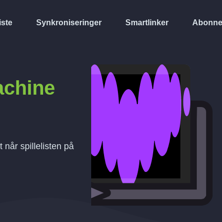
iste
Synkroniseringer
Smartlinker
Abonne
achine
når spillelisten på