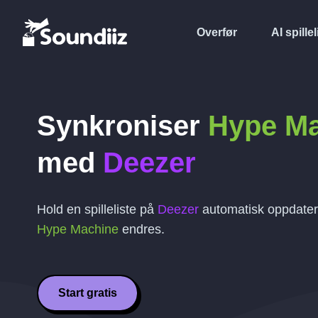
Overfør
AI spillel
Synkroniser
Hype M
med
Deezer
Hold en spilleliste på
Deezer
automatisk oppdatert 
Hype Machine
endres.
Start gratis