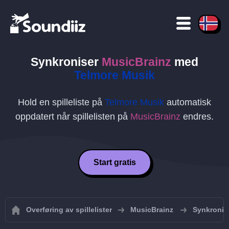
Synkroniser
MusicBrainz
med
Telmore Musik
Hold en spilleliste på
Telmore Musik
automatisk
oppdatert når spillelisten på
MusicBrainz
endres.
Start gratis
Overføring av spillelister
MusicBrainz
Synkronise