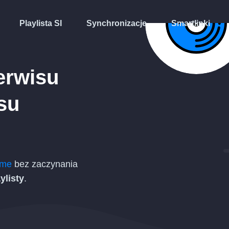
Playlista SI
Synchronizacje
Smartlinki
erwisu
su
ome
bez zaczynania
ylisty
.