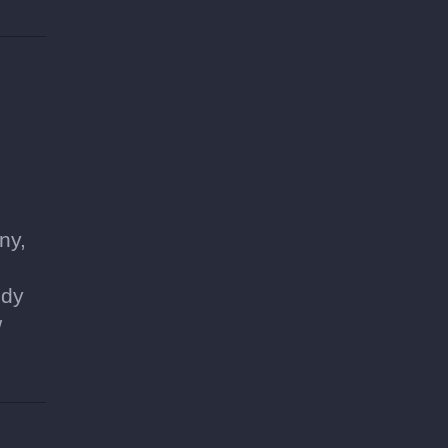
ny,
żdy
w