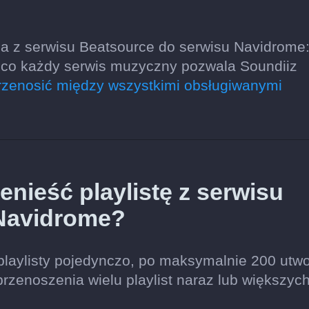
a z serwisu Beatsource do serwisu Navidrome
o, co każdy serwis muzyczny pozwala Soundiiz
zenosić między wszystkimi obsługiwanymi
nieść playlistę z serwisu
 Navidrome?
playlisty pojedynczo, po maksymalnie 200 utw
przenoszenia wielu playlist naraz lub większyc