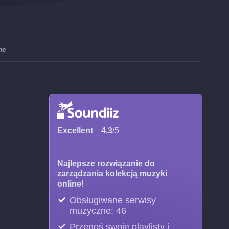
me
Excellent
4.3
/5
Najlepsze rozwiązanie do
zarządzania kolekcją muzyki
online!
Obsługiwane serwisy
muzyczne: 46
Przenoś swoje playlisty i