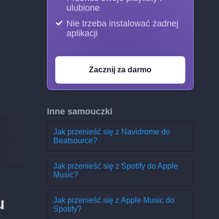
ulubione
Nie trzeba instalować żadnej
aplikacji
Zacznij za darmo
Inne samouczki
Jak przenieść się z Navidrome do
Beatsource?
Jak przenieść się z Spotify do Apple
Music?
u
Jak przenieść się z Apple Music do
Spotify?