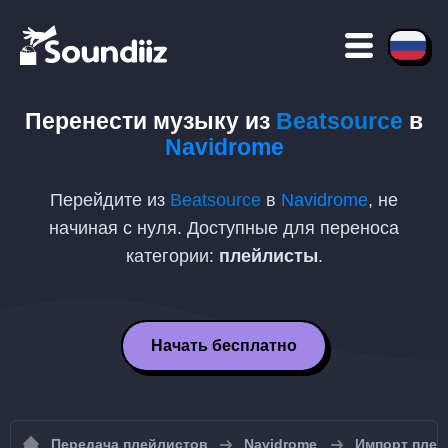
Перенести музыку из
Beatsource
в
Navidrome
Перейдите из
Beatsource
в
Navidrome
, не
начиная с нуля. Доступные для переноса
категории:
плейлисты
.
Начать бесплатно
Передача плейлистов
Navidrome
Импорт плей