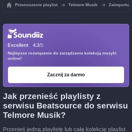
Przenoszenie playlist
Telmore Musik
Zaimportuj 
Excellent
4.3
/5
Najlepsze rozwiązanie do zarządzania kolekcją muzyki
online!
Zacznij za darmo
Jak przenieść playlisty z
serwisu Beatsource do serwisu
Telmore Musik?
Przenieś jedną playlistę lub całą kolekcję playlist