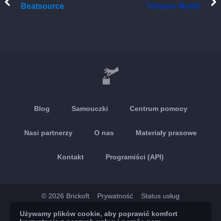
Beatsource
Telmore Musik
Blog
Samouczki
Centrum pomocy
Nasi partnerzy
O nas
Materiały prasowe
Kontakt
Programiści (API)
© 2026 Brickoft
Prywatność
Status usług
Używamy plików cookie, aby poprawić komfort
App Store
Google Play