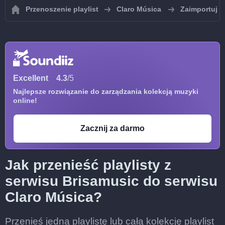
Przenoszenie playlist
Claro Música
Zaimportuj p
Excellent
4.3
/5
Najlepsze rozwiązanie do zarządzania kolekcją muzyki
online!
Zacznij za darmo
Jak przenieść playlisty z
serwisu Brisamusic do serwisu
Claro Música?
Przenieś jedną playlistę lub całą kolekcję playlist