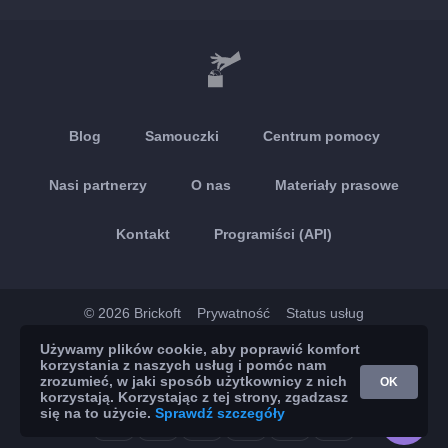
Blog
Samouczki
Centrum pomocy
Nasi partnerzy
O nas
Materiały prasowe
Kontakt
Programiści (API)
© 2026 Brickoft
Prywatność
Status usług
Używamy plików cookie, aby poprawić komfort
App Store
Google Play
korzystania z naszych usług i pomóc nam
zrozumieć, w jaki sposób użytkownicy z nich
OK
korzystają. Korzystając z tej strony, zgadzasz
się na to użycie.
Sprawdź szczegóły