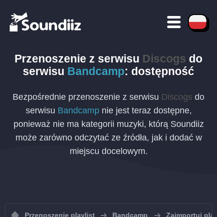
Przenoszenie
z serwisu
Discogs
do
serwisu
Bandcamp
: dostępność
Bezpośrednie przenoszenie z serwisu
Discogs
do
serwisu
Bandcamp
nie jest teraz dostępne,
ponieważ nie ma kategorii muzyki, którą Soundiiz
może zarówno odczytać ze źródła, jak i dodać w
miejscu docelowym.
Przenoszenie playlist
Bandcamp
Zaimportuj pla