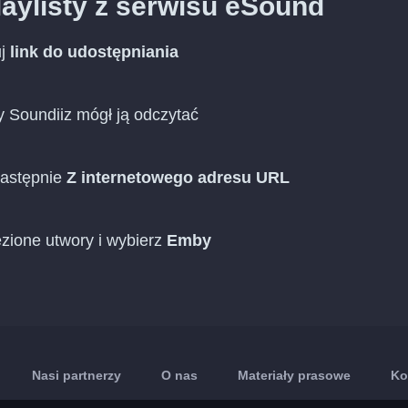
laylisty z serwisu eSound
uj
link do udostępniania
y Soundiiz mógł ją odczytać
następnie
Z internetowego adresu URL
ezione utwory i wybierz
Emby
Nasi partnerzy
O nas
Materiały prasowe
Ko