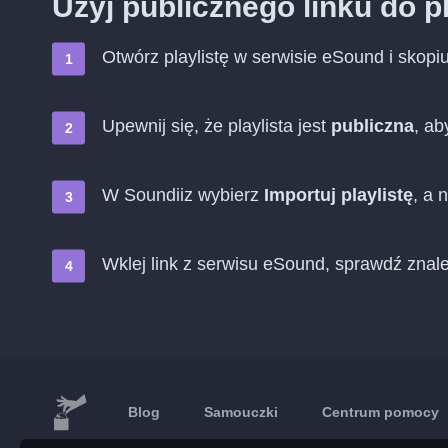
Użyj publicznego linku do p
Otwórz playlistę w serwisie eSound i skopi
Upewnij się, że playlista jest
publiczna
, ab
W Soundiiz wybierz
Importuj playlistę
, a 
Wklej link z serwisu eSound, sprawdź znal
Blog
Samouczki
Centrum pomocy