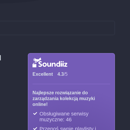
u
Excellent
4.3
/5
Najlepsze rozwiązanie do
zarządzania kolekcją muzyki
online!
Obsługiwane serwisy
muzyczne: 46
Przenoś swoje playlisty i