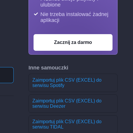
ulubione
Nie trzeba instalować żadnej
aplikacji
Zacznij za darmo
Inne samouczki
Zaimportuj plik CSV (EXCEL) do
serwisu Spotify
Zaimportuj plik CSV (EXCEL) do
serwisu Deezer
Zaimportuj plik CSV (EXCEL) do
serwisu TIDAL