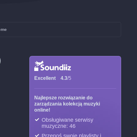
ome
)
Excellent
4.3
/5
Najlepsze rozwiązanie do
zarządzania kolekcją muzyki
online!
Obsługiwane serwisy
muzyczne: 46
Przenoś swoje playlisty i