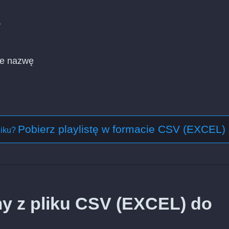
y
cie nazwę
Pobierz playlistę w formacie CSV (EXCEL)
liku?
y z pliku CSV (EXCEL) do