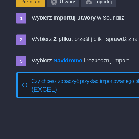
Premium
Utwory
Importuj
Wybierz
Importuj utwory
w Soundiiz
Wybierz
Z pliku
, prześlij plik i sprawdź zn
Wybierz
Navidrome
i rozpocznij import
Czy chcesz zobaczyć przykład importowanego p
(EXCEL)