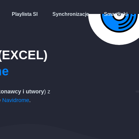
Playlista SI
Synchronizacje
Smartlinki
(EXCEL)
me
ykonawcy i utwory
) z
e
Navidrome
.