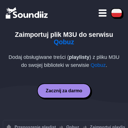
Zaimportuj plik
M3U
do serwisu
Qobuz
Dodaj obsługiwane treści (
playlisty
) z pliku
M3U
do swojej biblioteki w serwisie
Qobuz
.
Zacznij za darmo
Przenoszenie playlist
Qobuz
Zaimportuj playlis