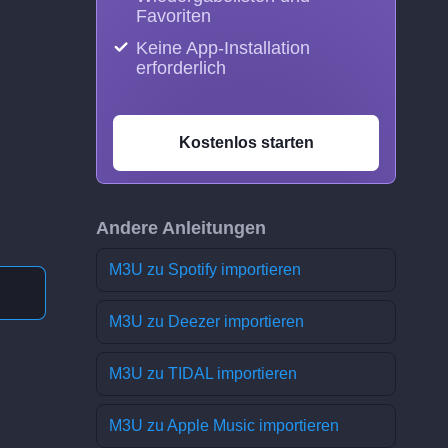
Favoriten
Keine App-Installation
erforderlich
Kostenlos starten
Andere Anleitungen
M3U zu Spotify importieren
M3U zu Deezer importieren
M3U zu TIDAL importieren
M3U zu Apple Music importieren