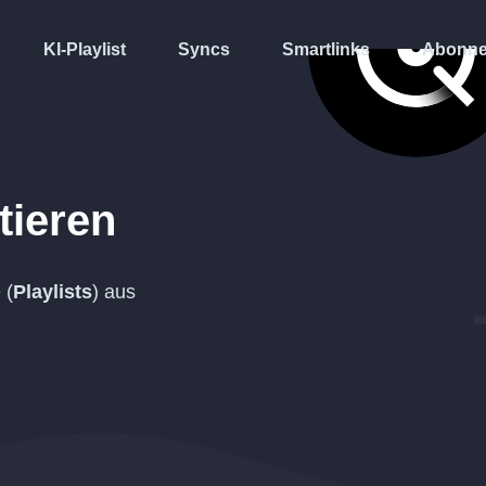
KI-Playlist
Syncs
Smartlinks
Abonne
tieren
 (
Playlists
) aus