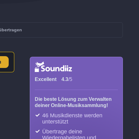
übertragen
n
Excellent
4.3
/5
Die beste Lösung zum Verwalten
deiner Online-Musiksammlung!
46 Musikdienste werden
unterstützt
Übertrage deine
Wiedergabelisten und