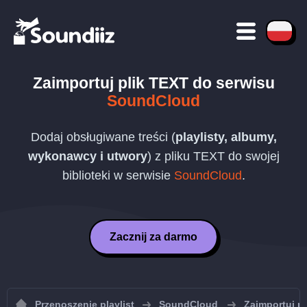
Zaimportuj plik
TEXT
do serwisu
SoundCloud
Dodaj obsługiwane treści (
playlisty, albumy,
wykonawcy i utwory
) z pliku
TEXT
do swojej
biblioteki w serwisie
SoundCloud
.
Zacznij za darmo
Przenoszenie playlist
SoundCloud
Zaimportuj p