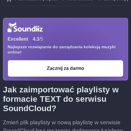
Excellent
4.3
/5
Najlepsze rozwiązanie do zarządzania kolekcją muzyki
online!
Zacznij za darmo
Jak zaimportować playlisty w
formacie TEXT do serwisu
SoundCloud?
Zmień plik playlisty w nową playlistę w serwisie
SoundCloud bez ręcznego dodawania każdego