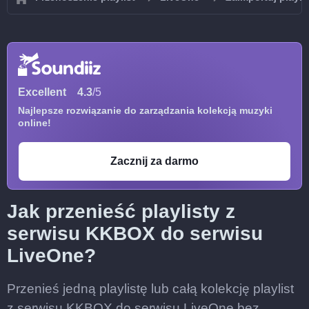
Excellent
4.3
/5
Najlepsze rozwiązanie do zarządzania kolekcją muzyki
online!
Zacznij za darmo
Jak przenieść playlisty z
serwisu KKBOX do serwisu
LiveOne?
Przenieś jedną playlistę lub całą kolekcję playlist
z serwisu KKBOX do serwisu LiveOne bez