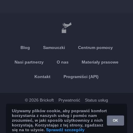
Blog
Samouczki
Centrum pomocy
Nasi partnerzy
O nas
Materiały prasowe
Kontakt
Programiści (API)
© 2026 Brickoft
Prywatność
Status usług
Używamy plików cookie, aby poprawić komfort
App Store
Google Play
korzystania z naszych usług i pomóc nam
zrozumieć, w jaki sposób użytkownicy z nich
OK
korzystają. Korzystając z tej strony, zgadzasz
się na to użycie.
Sprawdź szczegóły