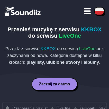
Przenieś muzykę z serwisu
KKBOX
do serwisu
LiveOne
Przejdź z serwisu
KKBOX
do serwisu
LiveOne
bez
zaczynania od nowa. Kategorie dostępne w kilku
krokach:
playlisty, ulubione utwory i albumy
.
Zacznij za darmo
Przenoszenie playlist
LiveOne
Zaimportuj playli