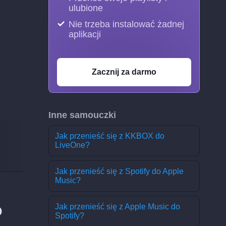
ulubione
Nie trzeba instalować żadnej
aplikacji
Zacznij za darmo
Inne samouczki
Jak przenieść się z KKBOX do
LiveOne?
Jak przenieść się z Spotify do Apple
Music?
o
Jak przenieść się z Apple Music do
Spotify?