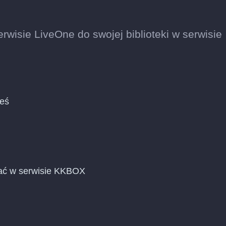
rwisie LiveOne do swojej biblioteki w serwisie
ieś
dać w serwisie KKBOX