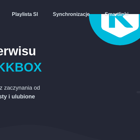
Playlista SI
Synchronizacje
Smartlinki
erwisu
KKBOX
z zaczynania od
sty i ulubione