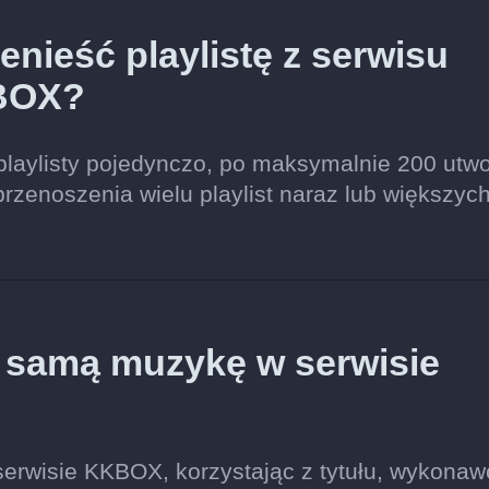
nieść playlistę z serwisu
KBOX?
playlisty pojedynczo, po maksymalnie 200 utw
przenoszenia wielu playlist naraz lub większyc
ę samą muzykę w serwisie
erwisie KKBOX, korzystając z tytułu, wykonaw