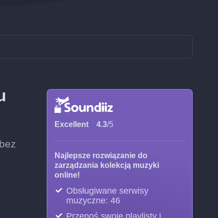
u
Excellent
4.3
/5
 bez
Najlepsze rozwiązanie do
zarządzania kolekcją muzyki
online!
Obsługiwane serwisy
muzyczne: 46
Przenoś swoje playlisty i