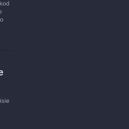
 kod
e
go
e
isie