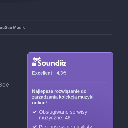
YouSee Musik
Excellent
4.3
/5
uSee
Najlepsze rozwiązanie do
zarządzania kolekcją muzyki
online!
Obsługiwane serwisy
muzyczne: 46
Przenoś swoje playlisty i