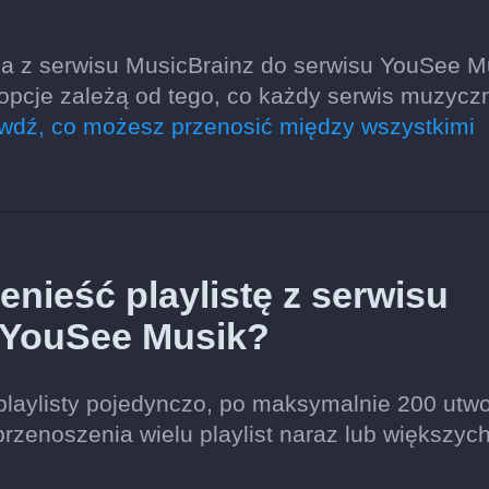
a z serwisu MusicBrainz do serwisu YouSee M
 opcje zależą od tego, co każdy serwis muzycz
wdź, co możesz przenosić między wszystkimi
nieść playlistę z serwisu
 YouSee Musik?
playlisty pojedynczo, po maksymalnie 200 utw
przenoszenia wielu playlist naraz lub większyc