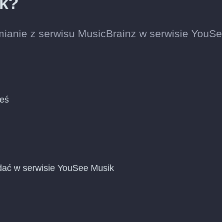
ik?
mianie z serwisu MusicBrainz w serwisie YouS
ieś
dać w serwisie YouSee Musik