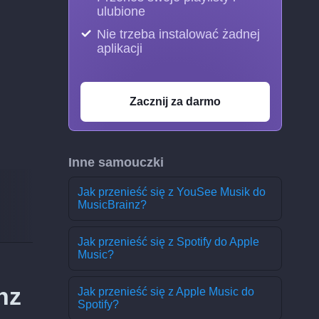
ulubione
Nie trzeba instalować żadnej
aplikacji
Zacznij za darmo
Inne samouczki
Jak przenieść się z YouSee Musik do
MusicBrainz?
Jak przenieść się z Spotify do Apple
Music?
nz
Jak przenieść się z Apple Music do
Spotify?