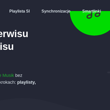
Playlista SI
Synchronizacje
Smartlinki
erwisu
isu
 Musik
bez
 krokach:
playlisty,