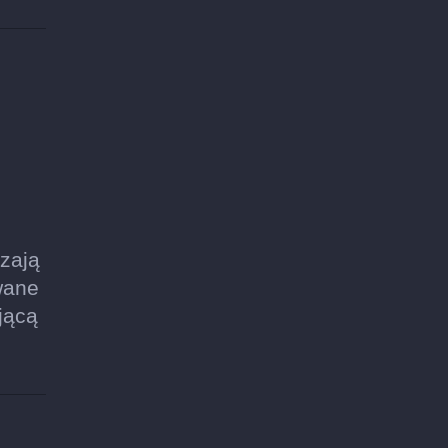
zają
wane
jącą