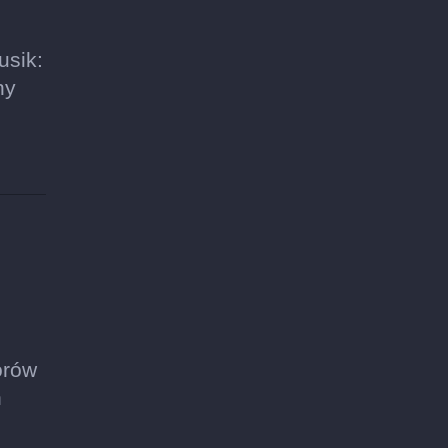
usik:
ny
orów
h