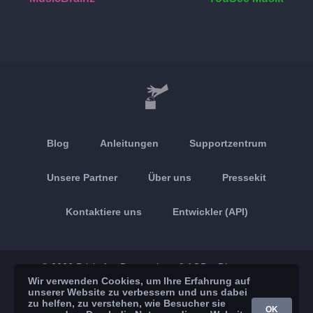
Blog
Anleitungen
Supportzentrum
Unsere Partner
Über uns
Pressekit
Kontaktiere uns
Entwickler (API)
© 2026 Brickoft
Datenschutz & AGB
Dienststatus
Wir verwenden Cookies, um Ihre Erfahrung auf
unserer Website zu verbessern und uns dabei
App Store
Google Play
zu helfen, zu verstehen, wie Besucher sie
OK