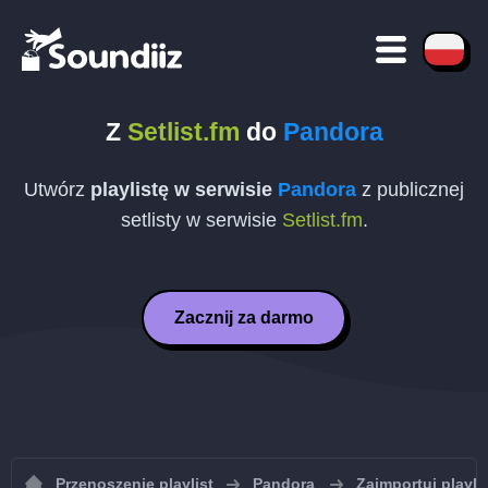
Z
Setlist.fm
do
Pandora
Utwórz
playlistę w serwisie
Pandora
z publicznej
setlisty w serwisie
Setlist.fm
.
Zacznij za darmo
Przenoszenie playlist
Pandora
Zaimportuj playli