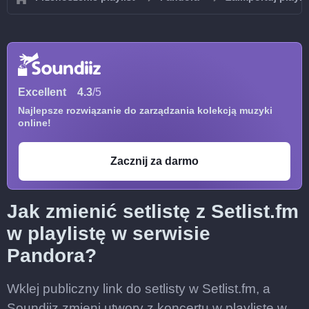
Excellent
4.3
/5
Najlepsze rozwiązanie do zarządzania kolekcją muzyki
online!
Zacznij za darmo
Jak zmienić setlistę z Setlist.fm
w playlistę w serwisie
Pandora?
Wklej publiczny link do setlisty w Setlist.fm, a
Soundiiz zmieni utwory z koncertu w playlistę w