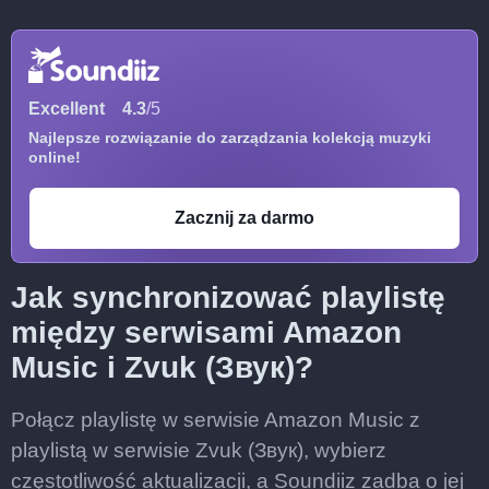
Excellent
4.3
/5
Najlepsze rozwiązanie do zarządzania kolekcją muzyki
online!
Zacznij za darmo
Jak synchronizować playlistę
między serwisami Amazon
Music i Zvuk (Звук)?
Połącz playlistę w serwisie Amazon Music z
playlistą w serwisie Zvuk (Звук), wybierz
częstotliwość aktualizacji, a Soundiiz zadba o jej