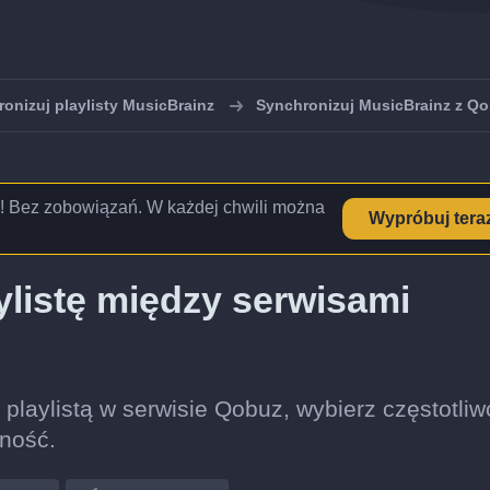
onizuj playlisty MusicBrainz
Synchronizuj MusicBrainz z Q
! Bez zobowiązań. W każdej chwili można
Wypróbuj tera
listę między serwisami
 playlistą w serwisie Qobuz, wybierz częstotli
lność.