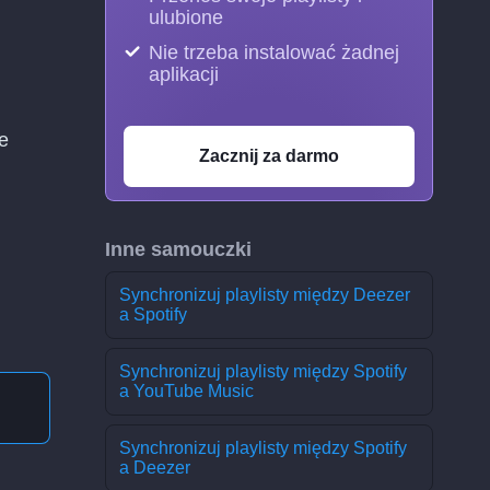
ulubione
Nie trzeba instalować żadnej
aplikacji
e
Zacznij za darmo
Inne samouczki
Synchronizuj playlisty między Deezer
a Spotify
Synchronizuj playlisty między Spotify
a YouTube Music
Synchronizuj playlisty między Spotify
a Deezer