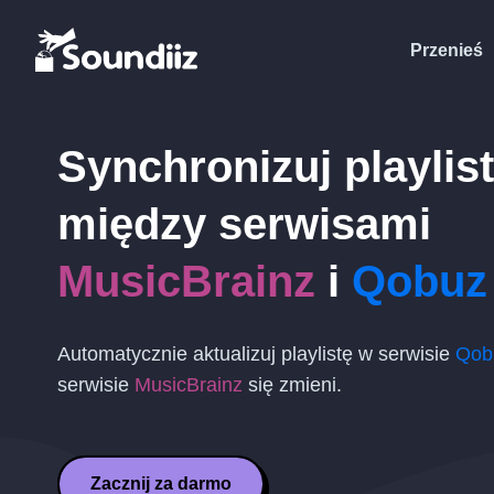
Przenieś
Synchronizuj playlis
między serwisami
MusicBrainz
i
Qobuz
Automatycznie aktualizuj playlistę w serwisie
Qob
serwisie
MusicBrainz
się zmieni.
Zacznij za darmo