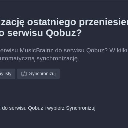
ację ostatniego przeniesie
do serwisu Qobuz?
 serwisu MusicBrainz do serwisu Qobuz? W kilk
automatyczną synchronizację.
ylisty
Synchronizuj
z do serwisu Qobuz i wybierz Synchronizuj