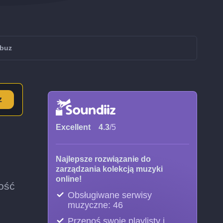
obuz
z
Excellent
4.3
/5
Najlepsze rozwiązanie do
zarządzania kolekcją muzyki
online!
wość
Obsługiwane serwisy
muzyczne: 46
Przenoś swoje playlisty i