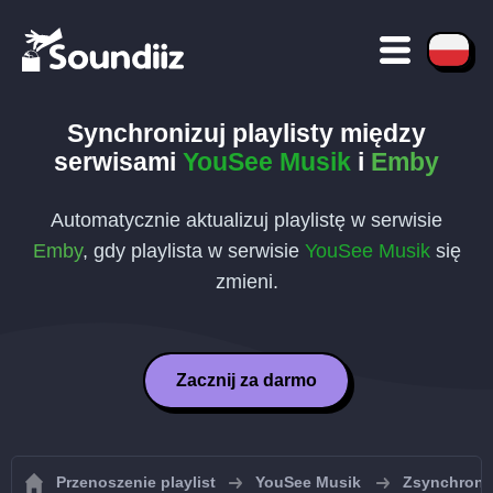
Synchronizuj playlisty między
serwisami
YouSee Musik
i
Emby
Automatycznie aktualizuj playlistę w serwisie
Emby
, gdy playlista w serwisie
YouSee Musik
się
zmieni.
Zacznij za darmo
Przenoszenie playlist
YouSee Musik
Zsynchroniz