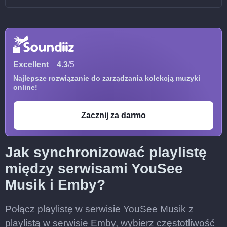
Excellent
4.3
/5
Najlepsze rozwiązanie do zarządzania kolekcją muzyki
online!
Zacznij za darmo
Jak synchronizować playlistę
między serwisami YouSee
Musik i Emby?
Połącz playlistę w serwisie YouSee Musik z
playlistą w serwisie Emby, wybierz częstotliwość