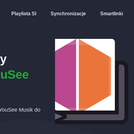
Playlista SI
Synchronizacje
Smartlinki
ty
ouSee
u YouSee Musik do