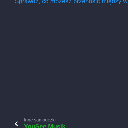
Sprawdź, co możesz przenosić między w
Inne samouczki
YouSee Musik