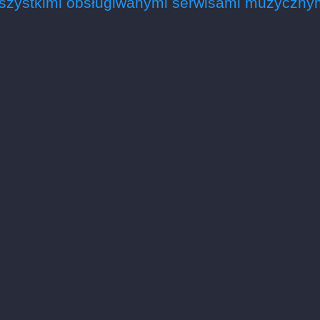
szystkimi obsługiwanymi serwisami muzycznym