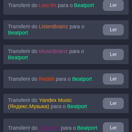
Transferir do
Last.fm
para o
Beatport
Ler
Transferir do
ListenBrainz
para o
Ler
Beatport
Transferir do
MusicBrainz
para o
Ler
Beatport
Transferir do
Reddit
para o
Beatport
Ler
Transferir do
Yandex Music
Ler
(Яндекс.Музыка)
para o
Beatport
Transferir do
Anghami
para o
Beatport
Ler