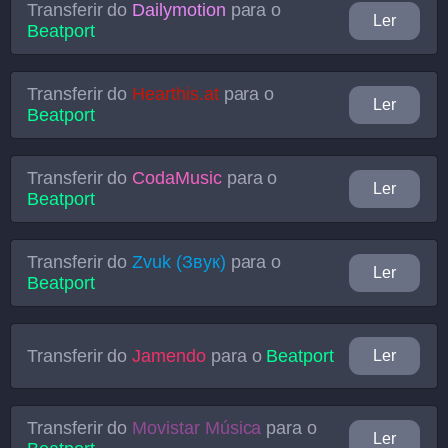
Transferir do
Dailymotion
para o
Ler
Beatport
Transferir do
Hearthis.at
para o
Ler
Beatport
Transferir do
CodaMusic
para o
Ler
Beatport
Transferir do
Zvuk (Звук)
para o
Ler
Beatport
Transferir do
Jamendo
para o
Beatport
Ler
Transferir do
Movistar Música
para o
Ler