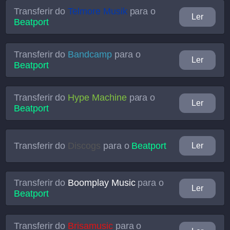
Transferir do
Telmore Musik
para o
Ler
Beatport
Transferir do
Bandcamp
para o
Ler
Beatport
Transferir do
Hype Machine
para o
Ler
Beatport
Transferir do
Discogs
para o
Beatport
Ler
Transferir do
Boomplay Music
para o
Ler
Beatport
Transferir do
Brisamusic
para o