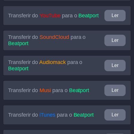
Transferir do
YouTube
para o
Beatport
Ler
Transferir do
SoundCloud
para o
Ler
Beatport
Transferir do
Audiomack
para o
Ler
Beatport
Transferir do
Musi
para o
Beatport
Ler
Transferir do
iTunes
para o
Beatport
Ler