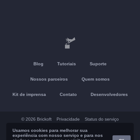
Blog
Tutoriais
Suporte
Nossos parceiros
Quem somos
Kit de imprensa
Contato
Desenvolvedores
© 2026 Brickoft
Privacidade
Status do serviço
Usamos cookies para melhorar sua
App Store
Google Play
experiência com nosso serviço e para nos