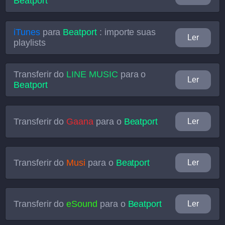
Beatport
iTunes
para
Beatport
: importe suas
Ler
playlists
Transferir do
LINE MUSIC
para o
Ler
Beatport
Transferir do
Gaana
para o
Beatport
Ler
Transferir do
Musi
para o
Beatport
Ler
Transferir do
eSound
para o
Beatport
Ler