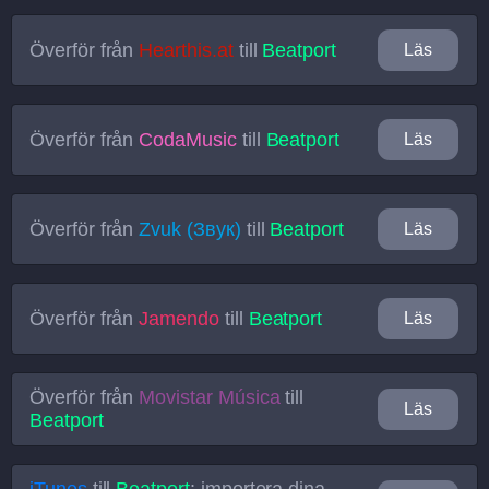
Överför från
Hearthis.at
till
Beatport
Läs
Överför från
CodaMusic
till
Beatport
Läs
Överför från
Zvuk (Звук)
till
Beatport
Läs
Överför från
Jamendo
till
Beatport
Läs
Överför från
Movistar Música
till
Läs
Beatport