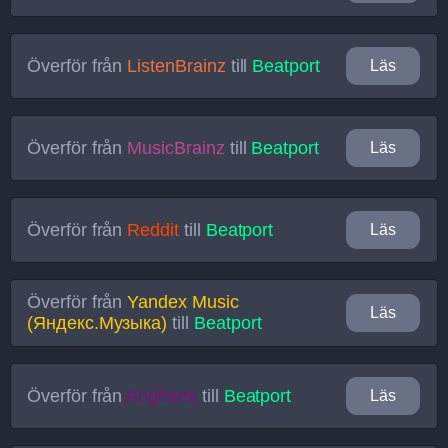
Överför från
ListenBrainz
till
Beatport
Läs
Överför från
MusicBrainz
till
Beatport
Läs
Överför från
Reddit
till
Beatport
Läs
Överför från
Yandex Music
Läs
(Яндекс.Музыка)
till
Beatport
Överför från
Anghami
till
Beatport
Läs