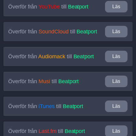
Överför från
YouTube
till
Beatport
Läs
Överför från
SoundCloud
till
Beatport
Läs
Överför från
Audiomack
till
Beatport
Läs
Överför från
Musi
till
Beatport
Läs
Överför från
iTunes
till
Beatport
Läs
Överför från
Last.fm
till
Beatport
Läs