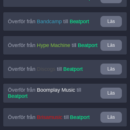
Överför från
Bandcamp
till
Beatport
Läs
Överför från
Hype Machine
till
Beatport
Läs
Överför från
Discogs
till
Beatport
Läs
Överför från
Boomplay Music
till
Läs
Beatport
Överför från
Brisamusic
till
Beatport
Läs