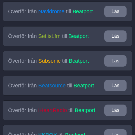
Överför från
Navidrome
till
Beatport
Läs
Överför från
Setlist.fm
till
Beatport
Läs
Överför från
Subsonic
till
Beatport
Läs
Överför från
Beatsource
till
Beatport
Läs
Överför från
iHeartRadio
till
Beatport
Läs
Överför från
KKBOX
till
Beatport
Läs