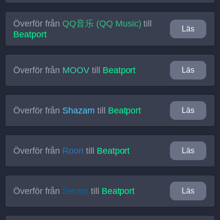
Överför från
QQ音乐 (QQ Music)
till
Läs
Beatport
Överför från
MOOV
till
Beatport
Läs
Överför från
Shazam
till
Beatport
Läs
Överför från
Roon
till
Beatport
Läs
Överför från
Serato
till
Beatport
Läs