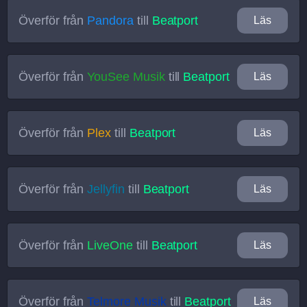
Överför från
Pandora
till
Beatport
Läs
Överför från
YouSee Musik
till
Beatport
Läs
Överför från
Plex
till
Beatport
Läs
Överför från
Jellyfin
till
Beatport
Läs
Överför från
LiveOne
till
Beatport
Läs
Överför från
Telmore Musik
till
Beatport
Läs