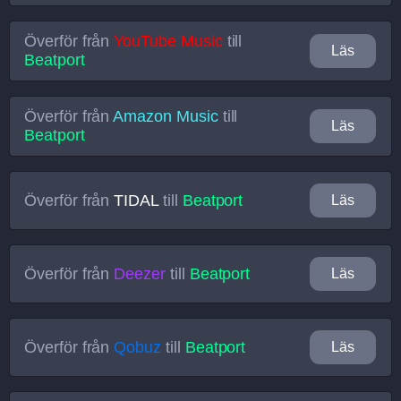
Överför från
YouTube Music
till
Läs
Beatport
Överför från
Amazon Music
till
Läs
Beatport
Överför från
TIDAL
till
Beatport
Läs
Överför från
Deezer
till
Beatport
Läs
Överför från
Qobuz
till
Beatport
Läs