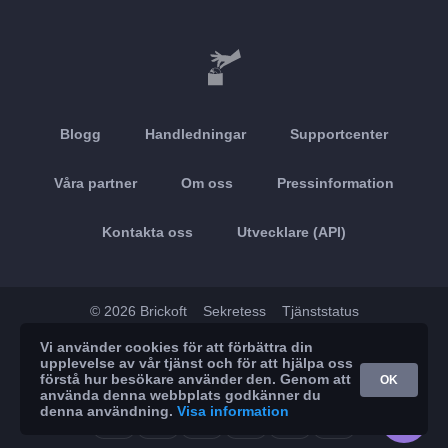
Blogg
Handledningar
Supportcenter
Våra partner
Om oss
Pressinformation
Kontakta oss
Utvecklare (API)
© 2026 Brickoft
Sekretess
Tjänststatus
Vi använder cookies för att förbättra din
App Store
Google Play
upplevelse av vår tjänst och för att hjälpa oss
förstå hur besökare använder den. Genom att
OK
använda denna webbplats godkänner du
denna användning.
Visa information