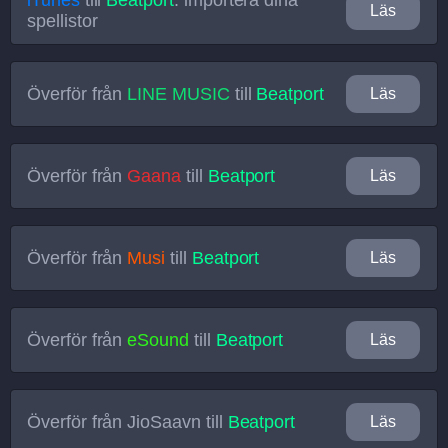
iTunes
till
Beatport
: importera dina
Läs
spellistor
Överför från
LINE MUSIC
till
Beatport
Läs
Överför från
Gaana
till
Beatport
Läs
Överför från
Musi
till
Beatport
Läs
Överför från
eSound
till
Beatport
Läs
Överför från
JioSaavn
till
Beatport
Läs