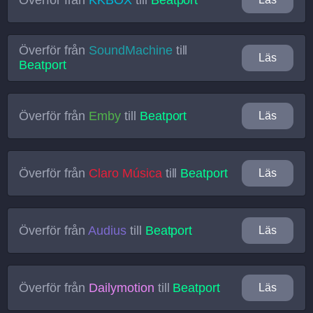
Överför från
SoundMachine
till
Läs
Beatport
Överför från
Emby
till
Beatport
Läs
Överför från
Claro Música
till
Beatport
Läs
Överför från
Audius
till
Beatport
Läs
Överför från
Dailymotion
till
Beatport
Läs