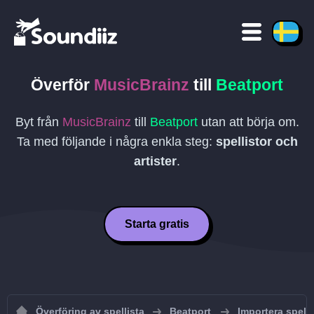
Överför
MusicBrainz
till
Beatport
Byt från
MusicBrainz
till
Beatport
utan att börja om.
Ta med följande i några enkla steg:
spellistor och
artister
.
Starta gratis
Överföring av spellista
Beatport
Importera spellis