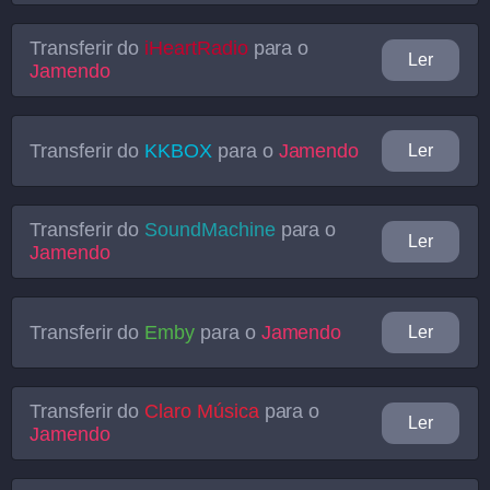
Transferir do
iHeartRadio
para o
Ler
Jamendo
Transferir do
KKBOX
para o
Jamendo
Ler
Transferir do
SoundMachine
para o
Ler
Jamendo
Transferir do
Emby
para o
Jamendo
Ler
Transferir do
Claro Música
para o
Ler
Jamendo