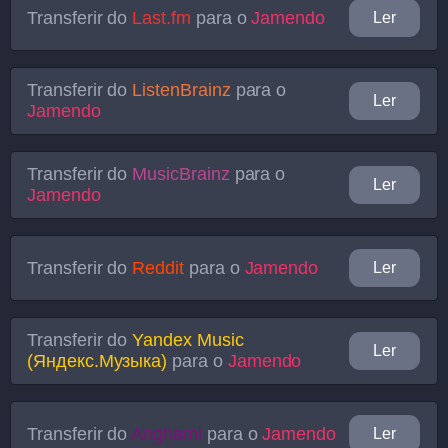
Transferir do
Last.fm
para o
Jamendo
Ler
Transferir do
ListenBrainz
para o
Ler
Jamendo
Transferir do
MusicBrainz
para o
Ler
Jamendo
Transferir do
Reddit
para o
Jamendo
Ler
Transferir do
Yandex Music
Ler
(Яндекс.Музыка)
para o
Jamendo
Transferir do
Anghami
para o
Jamendo
Ler