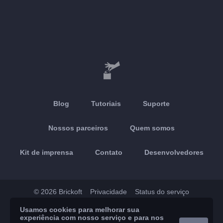
Blog
Tutoriais
Suporte
Nossos parceiros
Quem somos
Kit de imprensa
Contato
Desenvolvedores
© 2026 Brickoft
Privacidade
Status do serviço
Usamos cookies para melhorar sua
App Store
Google Play
experiência com nosso serviço e para nos