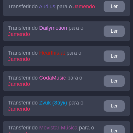
Transferir do
Audius
para o
Jamendo
Ler
Transferir do
Dailymotion
para o
Ler
Jamendo
Transferir do
Hearthis.at
para o
Ler
Jamendo
Transferir do
CodaMusic
para o
Ler
Jamendo
Transferir do
Zvuk (Звук)
para o
Ler
Jamendo
Transferir do
Movistar Música
para o
Ler