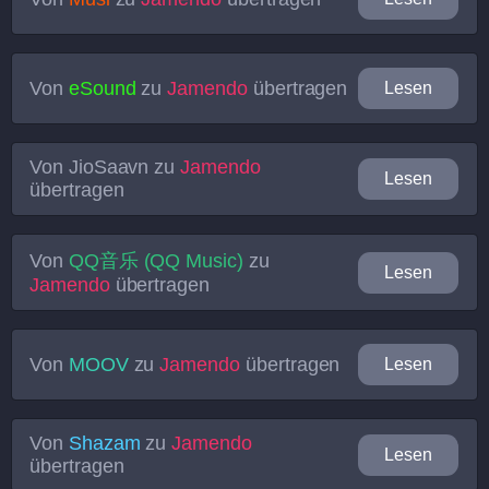
Von
eSound
zu
Jamendo
übertragen
Lesen
Von
JioSaavn
zu
Jamendo
Lesen
übertragen
Von
QQ音乐 (QQ Music)
zu
Lesen
Jamendo
übertragen
Von
MOOV
zu
Jamendo
übertragen
Lesen
Von
Shazam
zu
Jamendo
Lesen
übertragen