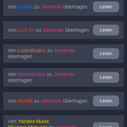
Von
iTunes
zu
Jamendo
übertragen
Lesen
Von
Last.fm
zu
Jamendo
übertragen
Lesen
Von
ListenBrainz
zu
Jamendo
Lesen
übertragen
Von
MusicBrainz
zu
Jamendo
Lesen
übertragen
Von
Reddit
zu
Jamendo
übertragen
Lesen
Von
Yandex Music