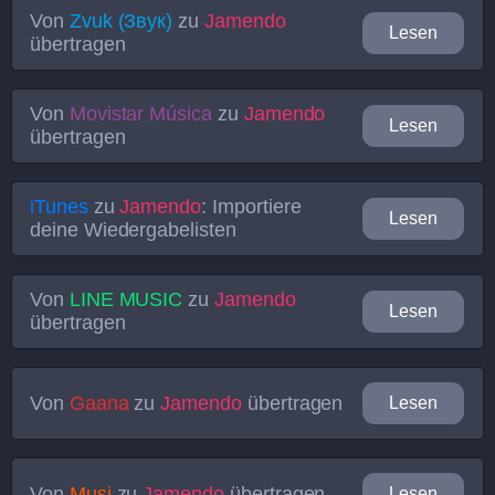
Von
Zvuk (Звук)
zu
Jamendo
Lesen
übertragen
Von
Movistar Música
zu
Jamendo
Lesen
übertragen
iTunes
zu
Jamendo
: Importiere
Lesen
deine Wiedergabelisten
Von
LINE MUSIC
zu
Jamendo
Lesen
übertragen
Von
Gaana
zu
Jamendo
übertragen
Lesen
Von
Musi
zu
Jamendo
übertragen
Lesen