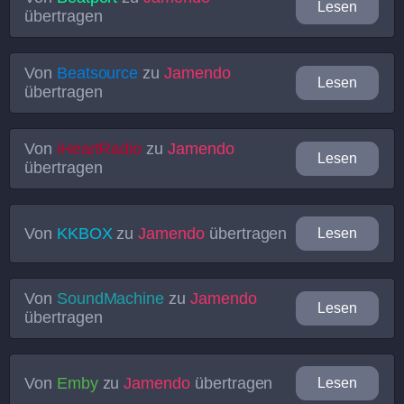
Lesen
übertragen
Von
Beatsource
zu
Jamendo
Lesen
übertragen
Von
iHeartRadio
zu
Jamendo
Lesen
übertragen
Von
KKBOX
zu
Jamendo
übertragen
Lesen
Von
SoundMachine
zu
Jamendo
Lesen
übertragen
Von
Emby
zu
Jamendo
übertragen
Lesen