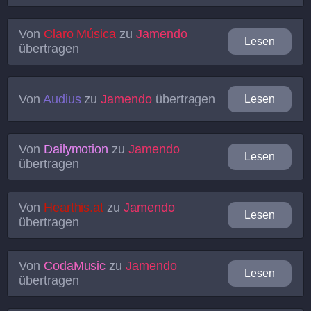
Von
Claro Música
zu
Jamendo
Lesen
übertragen
Von
Audius
zu
Jamendo
übertragen
Lesen
Von
Dailymotion
zu
Jamendo
Lesen
übertragen
Von
Hearthis.at
zu
Jamendo
Lesen
übertragen
Von
CodaMusic
zu
Jamendo
Lesen
übertragen