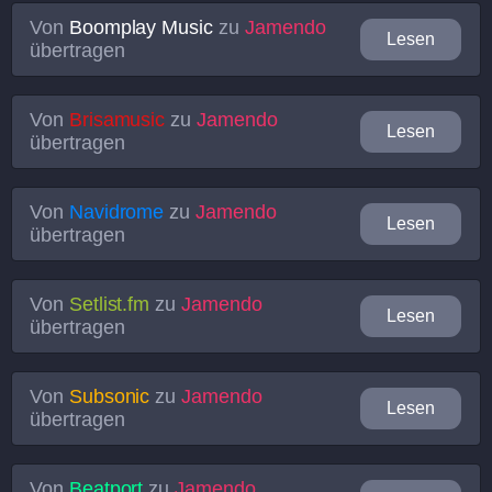
Von
Boomplay Music
zu
Jamendo
Lesen
übertragen
Von
Brisamusic
zu
Jamendo
Lesen
übertragen
Von
Navidrome
zu
Jamendo
Lesen
übertragen
Von
Setlist.fm
zu
Jamendo
Lesen
übertragen
Von
Subsonic
zu
Jamendo
Lesen
übertragen
Von
Beatport
zu
Jamendo