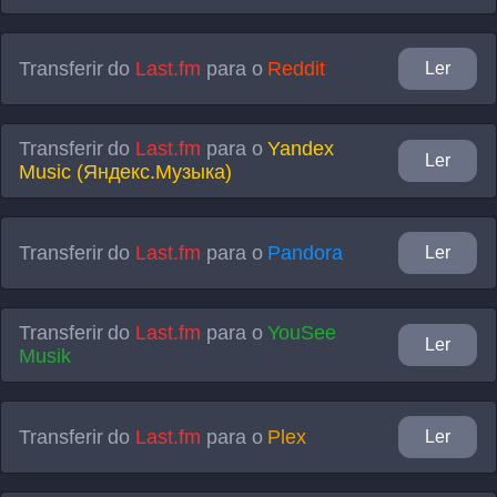
Transferir do
Last.fm
para o
Reddit
Ler
Transferir do
Last.fm
para o
Yandex
Ler
Music (Яндекс.Музыка)
Transferir do
Last.fm
para o
Pandora
Ler
Transferir do
Last.fm
para o
YouSee
Ler
Musik
Transferir do
Last.fm
para o
Plex
Ler