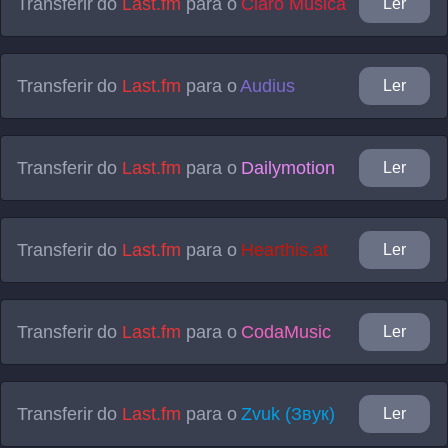
Transferir do
Last.fm
para o
Claro Música
Ler
Transferir do
Last.fm
para o
Audius
Ler
Transferir do
Last.fm
para o
Dailymotion
Ler
Transferir do
Last.fm
para o
Hearthis.at
Ler
Transferir do
Last.fm
para o
CodaMusic
Ler
Transferir do
Last.fm
para o
Zvuk (Звук)
Ler