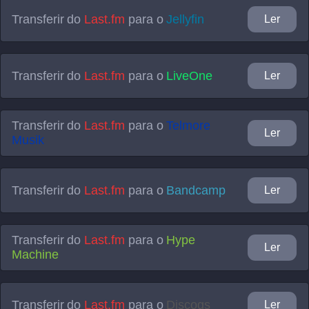
Transferir do
Last.fm
para o
Jellyfin
Ler
Transferir do
Last.fm
para o
LiveOne
Ler
Transferir do
Last.fm
para o
Telmore
Ler
Musik
Transferir do
Last.fm
para o
Bandcamp
Ler
Transferir do
Last.fm
para o
Hype
Ler
Machine
Transferir do
Last.fm
para o
Discogs
Ler