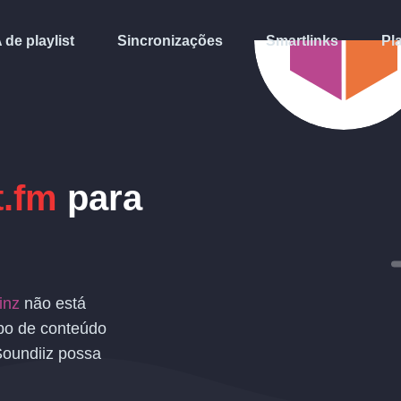
A de playlist
Sincronizações
Smartlinks
Pl
t.fm
para
inz
não está
po de conteúdo
Soundiiz possa