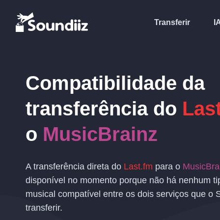
Transferir
I
Compatibilidade da
transferência
do
Las
o
MusicBrainz
A transferência direta do
Last.fm
para o
MusicBra
disponível no momento porque não há nenhum ti
musical compatível entre os dois serviços que o 
transferir.