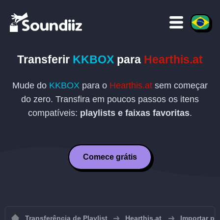
Transferir
KKBOX
para
Hearthis.at
Mude do
KKBOX
para o
Hearthis.at
sem começar
do zero. Transfira em poucos passos os itens
compatíveis:
playlists e faixas favoritas
.
Comece grátis
Transferência de Playlist
Hearthis.at
Importar pla