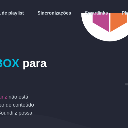
A de playlist
Sincronizações
Smartlinks
Pl
BOX
para
inz
não está
po de conteúdo
Soundiiz possa