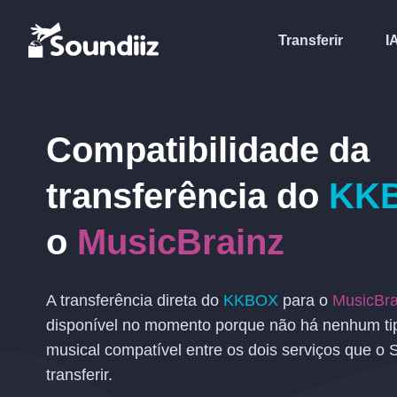
Transferir
I
Compatibilidade da
transferência
do
KK
o
MusicBrainz
A transferência direta do
KKBOX
para o
MusicBra
disponível no momento porque não há nenhum ti
musical compatível entre os dois serviços que o 
transferir.