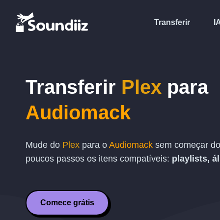
Transferir
I
Transferir
Plex
para
Audiomack
Mude do
Plex
para o
Audiomack
sem começar do 
poucos passos os itens compatíveis:
playlists, á
Comece grátis