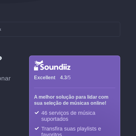
k
?
onar
Excellent
4.3
/5
A melhor solução para lidar com
sua seleção de músicas online!
46 serviços de música
suportados
Transfira suas playlists e
favoritos