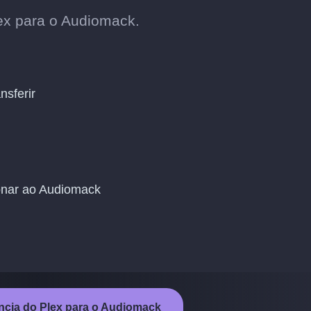
ex para o Audiomack.
nsferir
ionar ao Audiomack
rência do Plex para o Audiomack