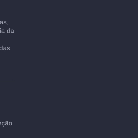
as,
ia da
adas
eção