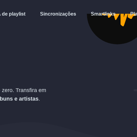
A de playlist
Sincronizações
Smartlinks
Pl
zero. Transfira em
lbuns e artistas
.