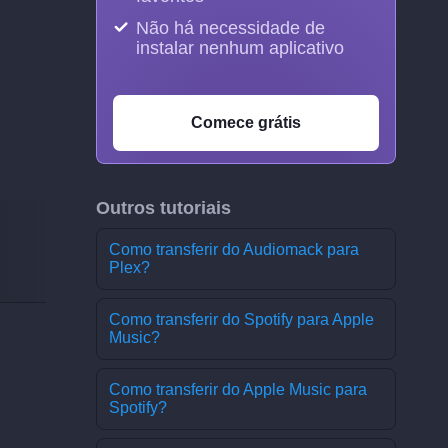
Não há necessidade de
instalar nenhum aplicativo
Comece grátis
Outros tutoriais
Como transferir do Audiomack para
Plex?
Como transferir do Spotify para Apple
Music?
Como transferir do Apple Music para
Spotify?