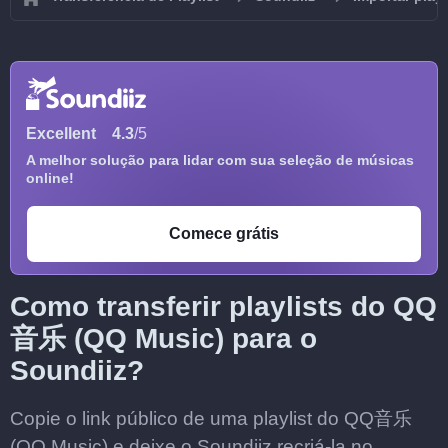
Excellent
4.3
/5
A melhor solução para lidar com sua seleção de músicas
online!
Comece grátis
Como transferir playlists do QQ
音乐 (QQ Music) para o
Soundiiz?
Copie o link público de uma playlist do QQ音乐
(QQ Music) e deixe o Soundiiz recriá-la no