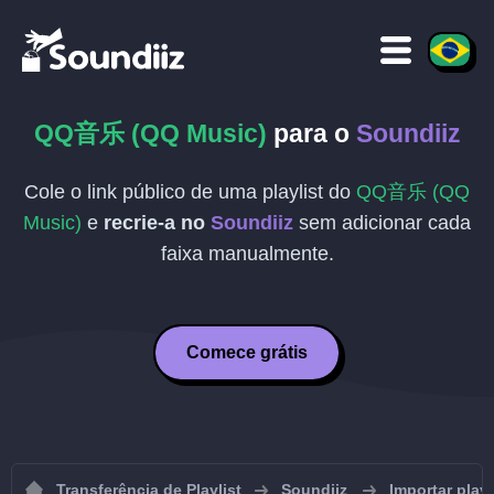
QQ音乐 (QQ Music)
para o
Soundiiz
Cole o link público de uma playlist do
QQ音乐 (QQ
Music)
e
recrie-a no
Soundiiz
sem adicionar cada
faixa manualmente.
Comece grátis
Transferência de Playlist
Soundiiz
Importar play