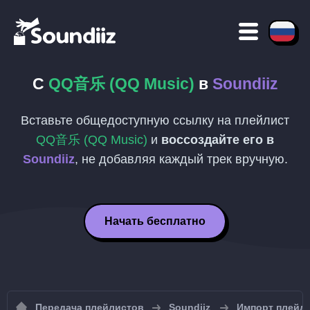
С
QQ音乐 (QQ Music)
в
Soundiiz
Вставьте общедоступную ссылку на плейлист
QQ音乐 (QQ Music)
и
воссоздайте его в
Soundiiz
, не добавляя каждый трек вручную.
Начать бесплатно
Передача плейлистов
Soundiiz
Импорт плейли