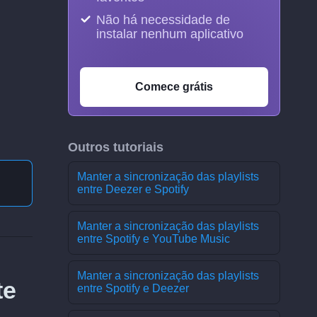
Não há necessidade de
instalar nenhum aplicativo
Comece grátis
Outros tutoriais
Manter a sincronização das playlists
entre Deezer e Spotify
Manter a sincronização das playlists
entre Spotify e YouTube Music
Manter a sincronização das playlists
te
entre Spotify e Deezer