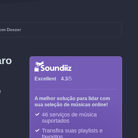
com Deezer
aro
Excellent
4.3
/5
e
A melhor solução para lidar com
sua seleção de músicas online!
46 serviços de música
suportados
Transfira suas playlists e
favoritos