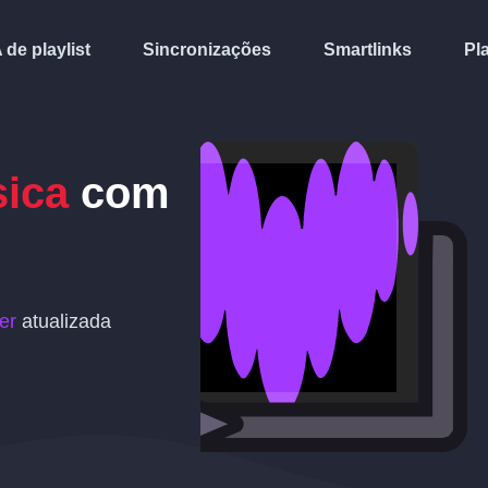
A de playlist
Sincronizações
Smartlinks
Pl
sica
com
er
atualizada