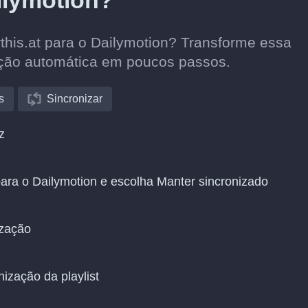
ilymotion?
rthis.at para o Dailymotion? Transforme essa
ação automática em poucos passos.
s
Sincronizar
z
para o Dailymotion e escolha Manter sincronizado
ização
nização da playlist