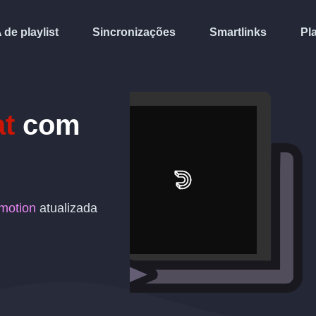
A de playlist
Sincronizações
Smartlinks
Pl
at
com
motion
atualizada