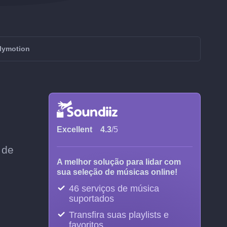
ilymotion
Excellent
4.3
/5
 de
A melhor solução para lidar com
sua seleção de músicas online!
46 serviços de música
suportados
Transfira suas playlists e
favoritos