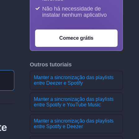
Não há necessidade de
instalar nenhum aplicativo
Comece grátis
Outros tutoriais
Manter a sincronização das playlists
entre Deezer e Spotify
Manter a sincronização das playlists
entre Spotify e YouTube Music
Manter a sincronização das playlists
te
entre Spotify e Deezer