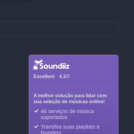
Excellent
4.3
/5
A melhor solução para lidar com
sua seleção de músicas online!
46 serviços de música
suportados
Transfira suas playlists e
favoritos