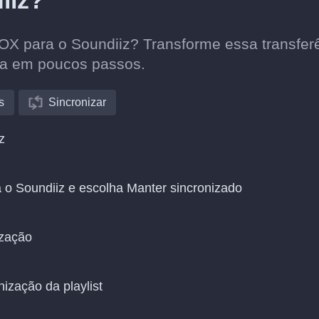
iiz?
BOX para o Soundiiz? Transforme essa transfer
ca em poucos passos.
s
Sincronizar
z
 o Soundiiz e escolha Manter sincronizado
ização
nização da playlist