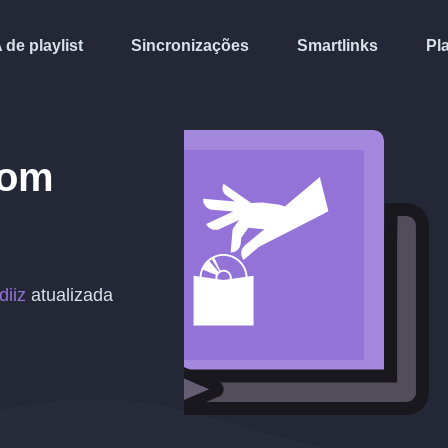
A de playlist
Sincronizações
Smartlinks
Pl
om
diiz
atualizada