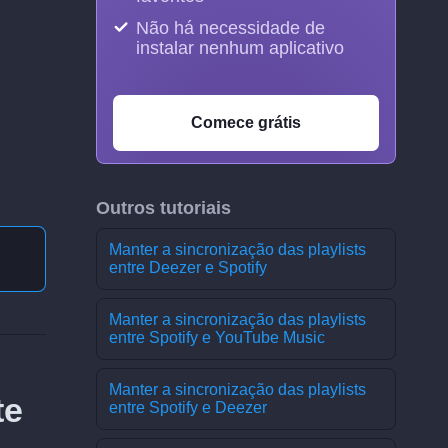
Não há necessidade de
instalar nenhum aplicativo
Comece grátis
Outros tutoriais
Manter a sincronização das playlists
entre Deezer e Spotify
Manter a sincronização das playlists
entre Spotify e YouTube Music
Manter a sincronização das playlists
te
entre Spotify e Deezer