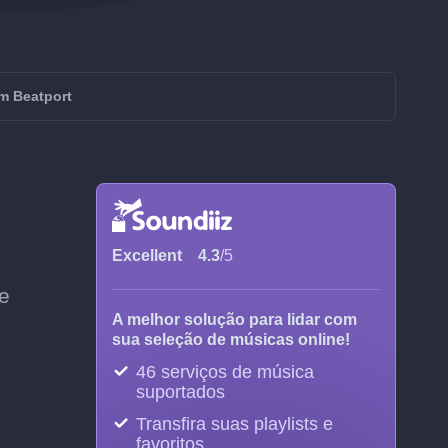
om Beatport
Excellent
4.3
/5
de
A melhor solução para lidar com
sua seleção de músicas online!
46 serviços de música
suportados
Transfira suas playlists e
favoritos