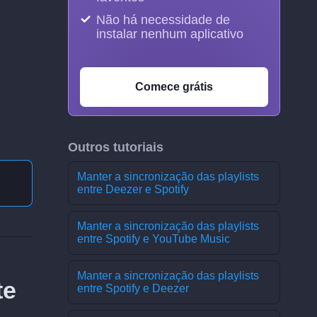
Não há necessidade de
instalar nenhum aplicativo
Comece grátis
Outros tutoriais
Manter a sincronização das playlists
entre Deezer e Spotify
Manter a sincronização das playlists
entre Spotify e YouTube Music
Manter a sincronização das playlists
te
entre Spotify e Deezer