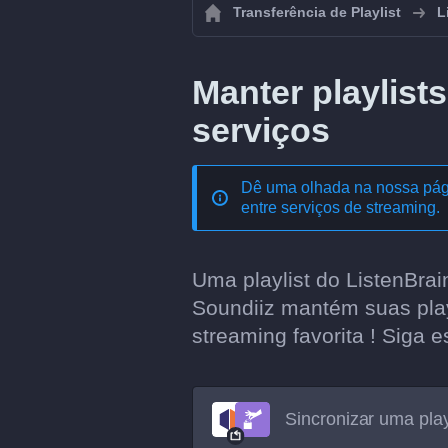
Transferência de Playlist
L
Manter playlist
serviços
Dê uma olhada na nossa pág
entre serviços de streaming
.
Uma playlist do ListenBra
Soundiiz mantém suas play
streaming favorita ! Siga e
Sincronizar uma play