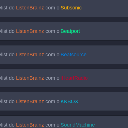
list do
ListenBrainz
com o
Subsonic
list do
ListenBrainz
com o
Beatport
list do
ListenBrainz
com o
Beatsource
list do
ListenBrainz
com o
iHeartRadio
list do
ListenBrainz
com o
KKBOX
list do
ListenBrainz
com o
SoundMachine