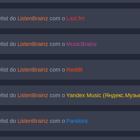
list do
ListenBrainz
com o
Last.fm
list do
ListenBrainz
com o
MusicBrainz
list do
ListenBrainz
com o
Reddit
list do
ListenBrainz
com o
Yandex Music (Яндекс.Музы
list do
ListenBrainz
com o
Pandora