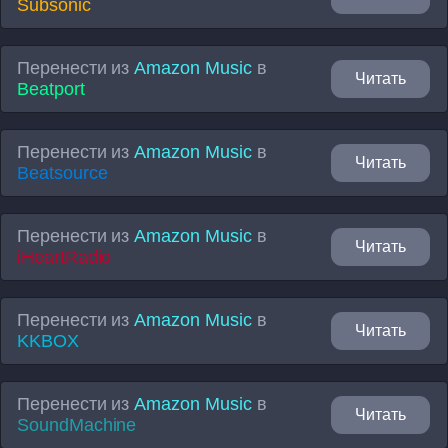
Subsonic
Перенести из
Amazon Music
в
Читать
Beatport
Перенести из
Amazon Music
в
Читать
Beatsource
Перенести из
Amazon Music
в
Читать
iHeartRadio
Перенести из
Amazon Music
в
Читать
KKBOX
Перенести из
Amazon Music
в
Читать
SoundMachine