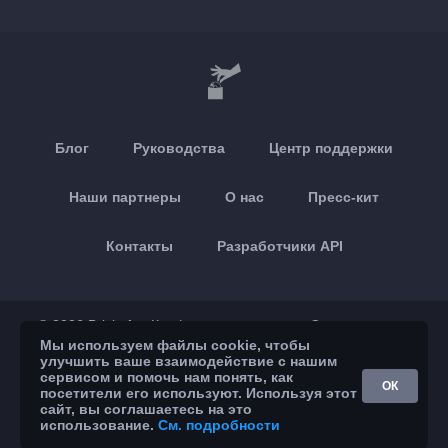
Блог
Руководства
Центр поддержки
Наши партнеры
О нас
Пресс-кит
Контакты
Разработчики API
© 2026 Brickoft
Конфиденциальность
Статус сервиса
Мы используем файлы cookie, чтобы
улучшить ваше взаимодействие с нашим
App Store
Google Play
сервисом и помочь нам понять, как
ОК
посетители его используют. Используя этот
сайт, вы соглашаетесь на это
использование.
См. подробности