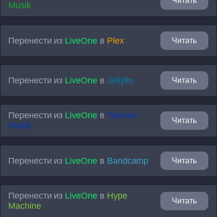
Читать
Musik
Перенести из
LiveOne
в
Plex
Читать
Перенести из
LiveOne
в
Jellyfin
Читать
Перенести из
LiveOne
в
Telmore
Читать
Musik
Перенести из
LiveOne
в
Bandcamp
Читать
Перенести из
LiveOne
в
Hype
Читать
Machine