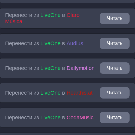
Перенести из
LiveOne
в
Claro
Читать
Música
Перенести из
LiveOne
в
Audius
Читать
Перенести из
LiveOne
в
Dailymotion
Читать
Перенести из
LiveOne
в
Hearthis.at
Читать
Перенести из
LiveOne
в
CodaMusic
Читать