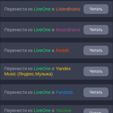
Перенести из
LiveOne
в
ListenBrainz
Читать
Перенести из
LiveOne
в
MusicBrainz
Читать
Перенести из
LiveOne
в
Reddit
Читать
Перенести из
LiveOne
в
Yandex
Читать
Music (Яндекс.Музыка)
Перенести из
LiveOne
в
Pandora
Читать
Перенести из
LiveOne
в
YouSee