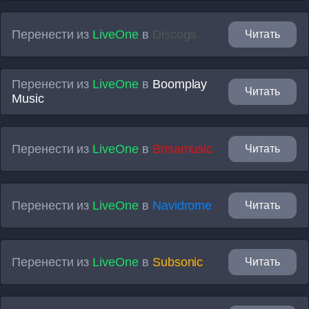
Перенести из
LiveOne
в
Discogs
Читать
Перенести из
LiveOne
в
Boomplay
Читать
Music
Перенести из
LiveOne
в
Brisamusic
Читать
Перенести из
LiveOne
в
Navidrome
Читать
Перенести из
LiveOne
в
Subsonic
Читать