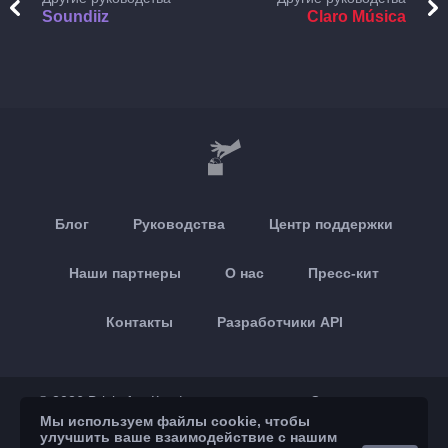
Soundiiz
Claro Música
Блог
Руководства
Центр поддержки
Наши партнеры
О нас
Пресс-кит
Контакты
Разработчики API
© 2026 Brickoft
Конфиденциальность
Статус сервиса
Мы используем файлы cookie, чтобы
улучшить ваше взаимодействие с нашим
App Store
Google Play