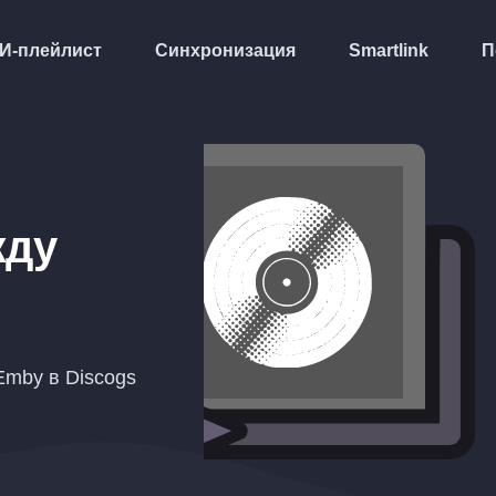
И-плейлист
Синхронизация
Smartlink
П
жду
Emby в Discogs