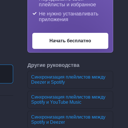
плейлисты и избранное
Не нужно устанавливать
приложения
Начать бесплатно
Другие руководства
Синхронизация плейлистов между
Deezer и Spotify
Синхронизация плейлистов между
Spotify и YouTube Music
Синхронизация плейлистов между
Spotify и Deezer