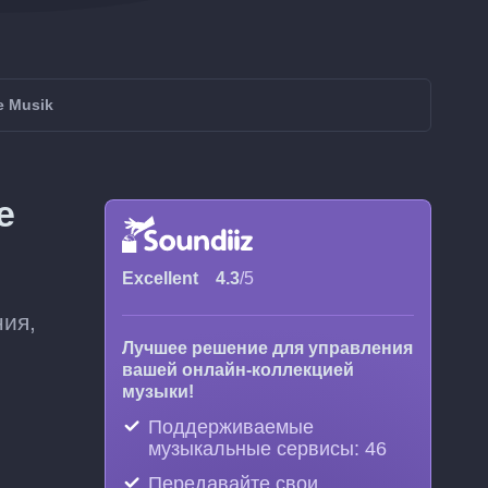
e Musik
e
Excellent
4.3
/5
ния,
Лучшее решение для управления
вашей онлайн-коллекцией
музыки!
Поддерживаемые
музыкальные сервисы: 46
Передавайте свои