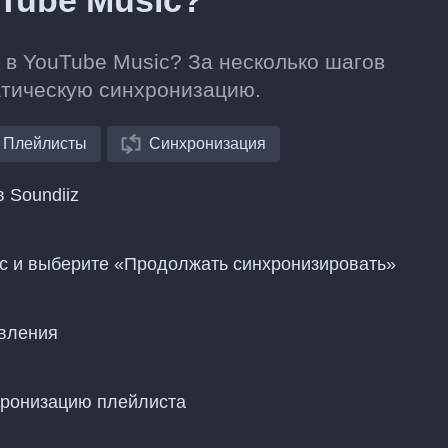
uTube Music?
 в YouTube Music? За несколько шагов
атическую синхронизацию.
Плейлисты
Синхронизация
 Soundiiz
ic и выберите «Продолжать синхронизировать»
овления
хронизацию плейлиста