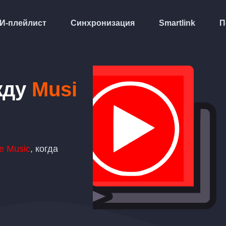
И-плейлист
Синхронизация
Smartlink
П
жду
Musi
e Music
, когда