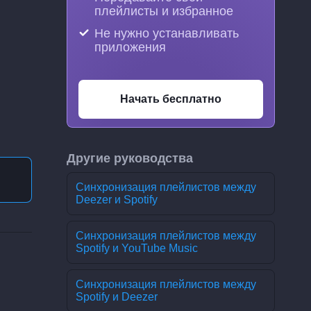
плейлисты и избранное
Не нужно устанавливать
приложения
Начать бесплатно
Другие руководства
Синхронизация плейлистов между
Deezer и Spotify
Синхронизация плейлистов между
Spotify и YouTube Music
Синхронизация плейлистов между
Spotify и Deezer