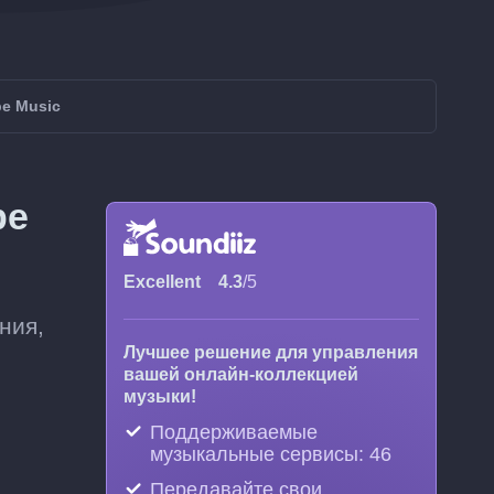
e Music
be
Excellent
4.3
/5
ния,
Лучшее решение для управления
вашей онлайн-коллекцией
музыки!
Поддерживаемые
музыкальные сервисы: 46
Передавайте свои